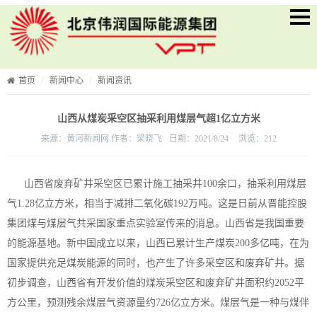
首页
新闻中心
新闻资讯
山西从煤炭采空区抽采利用煤层气超1亿立方米
来源：
黄河新闻网 作者：梁晓飞
日期：
2021/8/24
浏览：
212
山西省废弃矿井采空区已累计施工抽采井
100
余口，抽采利用煤层
气
1.28
亿立方米，相当于减排二氧化碳
192
万吨。这是日前从晋能控股
集团煤与煤层气共采国家重点实验室传来的消息。山西省是我国重要
的能源基地。新中国成立以来，山西已累计生产煤炭
200
多亿吨，在为
国家提供充足煤炭能源的同时，也产生了许多采空区和废弃矿井。据
初步调查，山西省有开发价值的煤炭采空区和废弃矿井面积约
2052
平
方公里，预测残余煤层气资源量约
726
亿立方米。煤层气是一种与煤伴