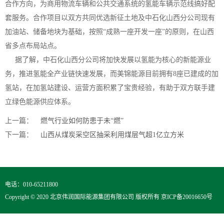
合作方向，为商用物流车辆和公共交通系统的氢能车辆示范线搞好配
套服务。合作项目以双方共同优选新征土地及中石化山西分公司现有
加油站、储备地块为基础，按照“成熟一座开发一座”的原则，在山西
省多点布局站点。
据了解，中石化山西分公司将加快发展以氢能为核心的新能源业
务，推进氢能全产业链快速发展，而美锦能源目前拥有
8
座已建成的加
氢站，在加氢站建设、运营方面积累了宝贵经验，有助于双方联手建
立绿色能源供应体系。
上一篇：
燃气行业如何防患于未“燃”
下一篇：
山西从煤炭采空区抽采利用煤层气超1亿立方米
电话：010-65211800
Copyright © 2020 北京伟润国际能源集团有限公司 版权所有
京ICP备20016650号