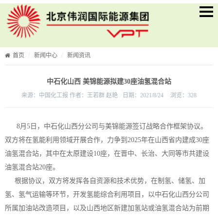
首页
新闻中心
新闻资讯
中石化山西 美锦能源拟建30座油氢混合站
来源：
中国化工报 作者：王若群 赵艳
日期：
2021/8/24
浏览：
328
8月
5
日，中石化山西分公司与美锦能源签订战略合作框架协议。
双方将在氢能利用领域开展合作，力争到
2025
年在山西省内建成
30
座
油氢混合站，其中在太原建设
10
座，在晋中、长治、大同等市共建设
油氢混合站
20
座。
根据协议，双方将发挥各自资源和技术优势，在制氢、储氢、加
氢、氢气运输等环节，开发氢能综合利用项目，以中石化山西分公司
所属加油站改造项目，以及山西地区新建加氢站或油氢混合站为前期